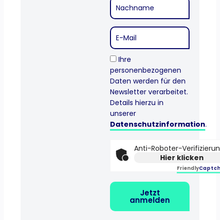
Ihre
personenbezogenen
Daten werden für den
Newsletter verarbeitet.
Details hierzu in
unserer
Datenschutzinformation
.
Anti-Roboter-Verifizieru
Hier klicken
Friendly
Captch