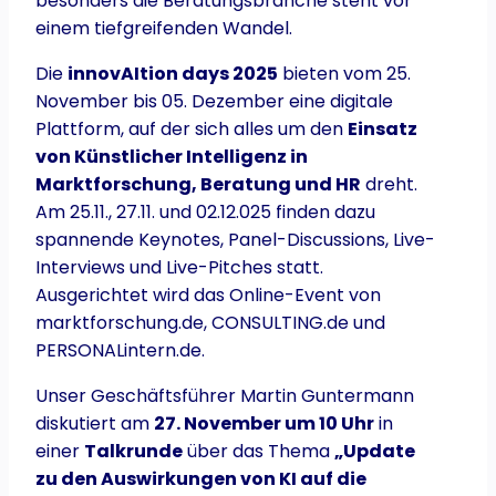
besonders die Beratungsbranche steht vor
einem tiefgreifenden Wandel.
Die
innovAItion days 2025
bieten vom 25.
November bis 05. Dezember eine digitale
Plattform, auf der sich alles um den
Einsatz
von Künstlicher Intelligenz in
Marktforschung, Beratung und HR
dreht.
Am 25.11., 27.11. und 02.12.025 finden dazu
spannende Keynotes, Panel-Discussions, Live-
Interviews und Live-Pitches statt.
Ausgerichtet wird das Online-Event von
marktforschung.de, CONSULTING.de und
PERSONALintern.de.
Unser Geschäftsführer Martin Guntermann
diskutiert am
27. November um 10 Uhr
in
einer
Talkrunde
über das Thema
„Update
zu den Auswirkungen von KI auf die