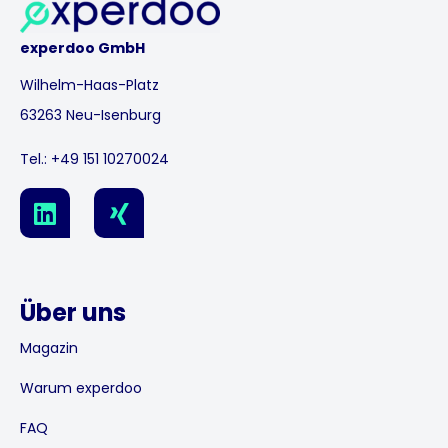
experdoo GmbH
Wilhelm-Haas-Platz
63263 Neu-Isenburg
Tel.:
+49 151 10270024
L
X
i
i
n
n
k
g
e
Über uns
d
i
Magazin
n
Warum experdoo
FAQ