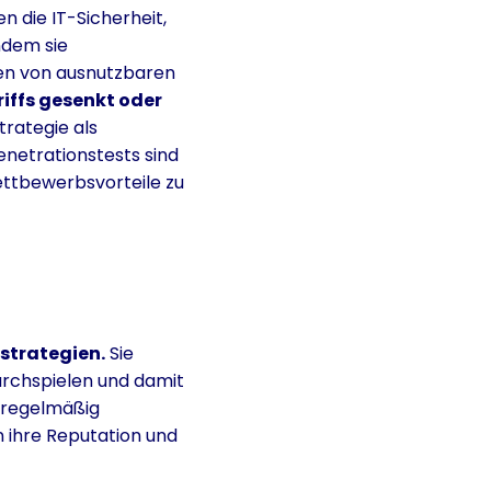
ken die IT-Sicherheit,
indem sie
ben von ausnutzbaren
riffs gesenkt oder
rategie als
enetrationstests sind
Wettbewerbsvorteile zu
sstrategien.
Sie
urchspielen und damit
 regelmäßig
n ihre Reputation und