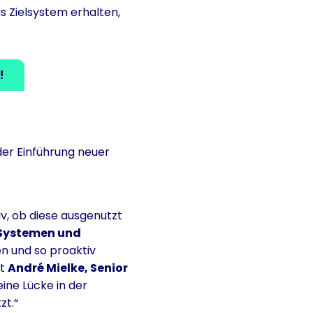
s Zielsystem erhalten,
!
der Einführung neuer
v, ob diese ausgenutzt
n Systemen und
n und so proaktiv
rt
André Mielke, Senior
eine Lücke in der
zt.“