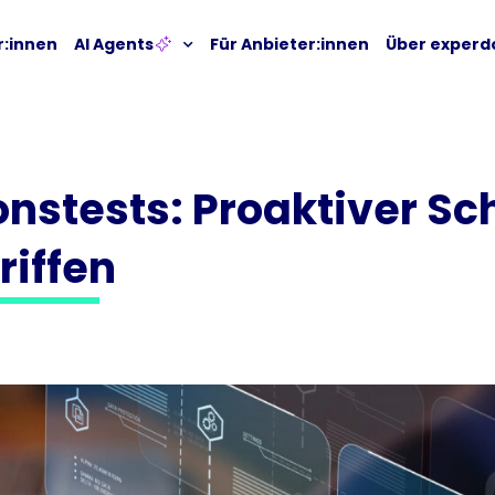
r:innen
AI Agents
Für Anbieter:innen
Über experd
nstests: Proaktiver Sc
iffen