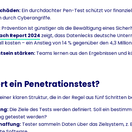
Schäden:
Ein durchdachter Pen-Test schützt vor finanziel
 durch Cyberangriffe.
:
Prävention ist günstiger als die Bewältigung eines Sicherh
each Report 2024
zeigt, dass Datenlecks deutsche Unter
all kosten – ein Anstieg von 14 % gegenüber den 4,3 Millio
tsein stärken:
Teams lernen aus den Ergebnissen und k
rt ein Penetrationstest?
einer klaren Struktur, die in der Regel aus fünf Schritten b
ing:
Die Ziele des Tests werden definiert. Soll ein besti
ng getestet werden?
haffung:
Tester sammeln Daten über das Zielsystem, z. B
te Software.