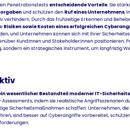
ten Penetrationstests
entscheidende Vorteile
. Sie stär
Vorgaben
und schützen den
Ruf eines Unternehmens
, 
tiv verhindern. Durch das frühzeitige Erkennen und Behe
ie
Risiken sowie Kosten eines erfolgreichen Cyberang
en, und Unternehmen können sich mit ihrer Sicherheitsst
enüber Kund:innen und Stakeholder:innen positionieren. P
g, sondern ein strategisches Instrument, um langfristig 
ktiv
ein wesentlicher Bestandteil moderner IT-Sicherheit
ssessments, indem sie realistische Angriffsszenarien d
ltige Sicherheitsmaßnahmen schaffen. Unternehmen, die
hren, sind besser auf Cyberangriffe vorbereitet, schütze
nforderungen.