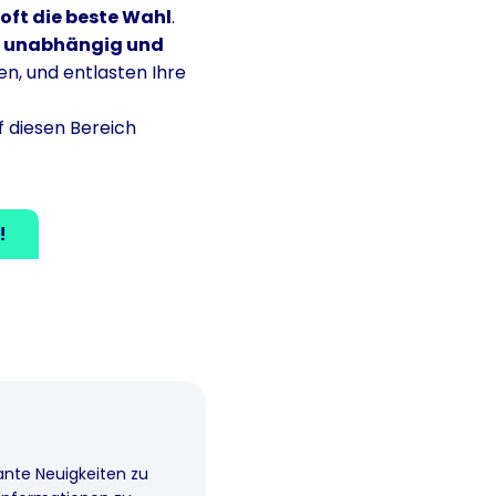
 oft die beste Wahl
.
n
unabhängig und
en, und entlasten Ihre
f diesen Bereich
!
ante Neuigkeiten zu