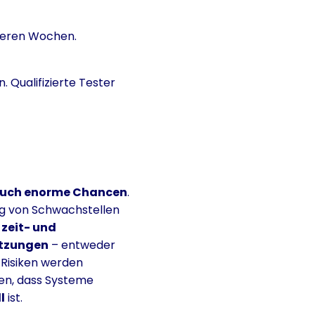
reren Wochen.
 Qualifizierte Tester
auch enorme Chancen
.
ung von Schwachstellen
n
zeit- und
ätzungen
– entweder
 Risiken werden
en, dass Systeme
l
ist.