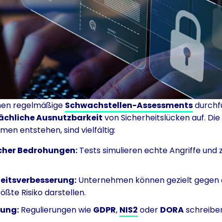
men regelmäßige
Schwachstellen-Assessments
durchfü
ächliche Ausnutzbarkeit
von Sicherheitslücken auf. Die 
en entstehen, sind vielfältig:
scher Bedrohungen:
Tests simulieren echte Angriffe und 
heitsverbesserung:
Unternehmen können gezielt gegen 
ößte Risiko darstellen.
lung:
Regulierungen wie
GDPR
,
NIS2
oder
DORA
schreiben