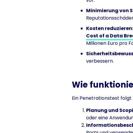
vor.
Minimierung von 
Reputationsschäden
Kosten reduzieren
Cost of a Data Br
Millionen Euro pro F
Sicherheitsbewuss
verbessern.
Wie funktionie
Ein Penetrationstest folgt 
Planung und Scop
oder eine Anwendu
Informationsbesc
Ports und verwende