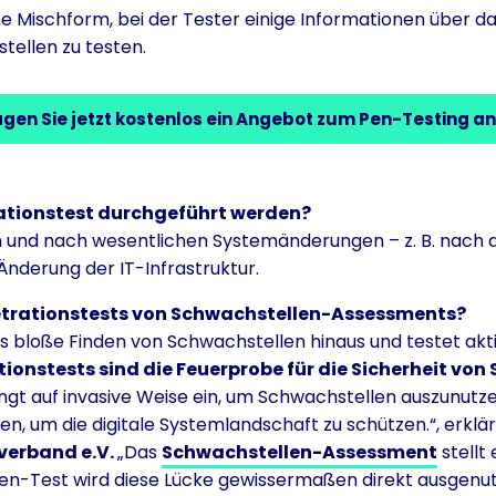
e Mischform, bei der Tester einige Informationen über da
tellen zu testen.
agen Sie jetzt kostenlos ein Angebot zum Pen-Testing an
trationstest durchgeführt werden?
h und nach wesentlichen Systemänderungen – z. B. nach 
nderung der IT-Infrastruktur.
trationstests von Schwachstellen-Assessments?
s bloße Finden von Schwachstellen hinaus und testet akti
ionstests sind die Feuerprobe für die Sicherheit vo
ngt auf invasive Weise ein, um Schwachstellen auszunutze
n, um die digitale Systemlandschaft zu schützen.“, erklä
verband e.V.
„Das
Schwachstellen-Assessment
stellt 
 Pen-Test wird diese Lücke gewissermaßen direkt ausgenut