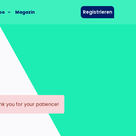
Registrieren
oo
Magazin
nk you for your patience!