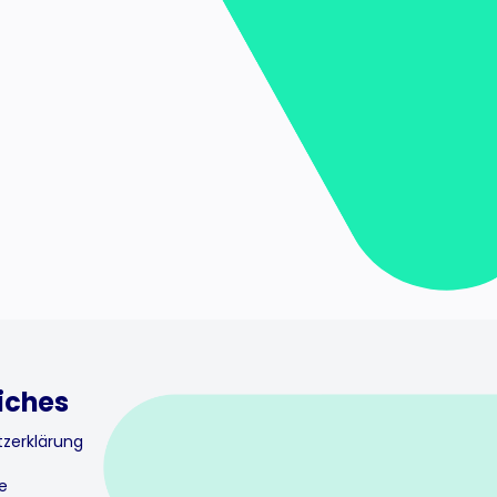
iches
zerklärung
e