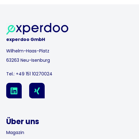
experdoo GmbH
Wilhelm-Haas-Platz
63263 Neu-Isenburg
Tel.:
+49 151 10270024
L
X
i
i
n
n
k
g
e
Über uns
d
i
Magazin