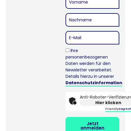
juristische Fachexpertise.
Ihre
personenbezogenen
Daten werden für den
Newsletter verarbeitet.
Details hierzu in unserer
Datenschutzinformation
.
Anti-Roboter-Verifizieru
Hier klicken
Friendly
Captch